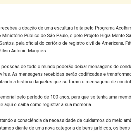
a recebeu a doação de uma escultura feita pelo Programa Acolhi
o Ministério Público de São Paulo, e pelo Projeto Hígia Mente S
antos, pela oficial do cartório de registro civil de Americana, Fá
Sílvio Antonio Marques.
 pessoas de todo o mundo poderão deixar mensagens de condo
avírus. As mensagens recebidas serão codificadas e transform
ontando a história daqueles que se foram e mensagens de condo
morial pelo período de 100 anos, para que se tenha uma memó
ue aqui e saiba como registrar a sua memória.
gatando a consciência da necessidade de cuidarmos do meio am
stamos diante de uma nova categoria de bens jurídicos, os bens