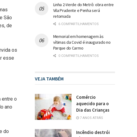
Linha 2-Verde do Metrô: obra entre
imas
Vila Prudente e Penha será
retomada
de São
6 COMPARTILHAMENTOS
es, de
Memorial em homenagem às
vítimas da Covid é inaugurado no
Parque do Carmo
nvida os
0 COMPARTILHAMENTOS
ar esse
VEJA TAMBÉM
Comércio
 entre o
aquecido para o
do ano
Dia das Crianças
7 ANOS ATRÁS
e do
Incêndio destrói