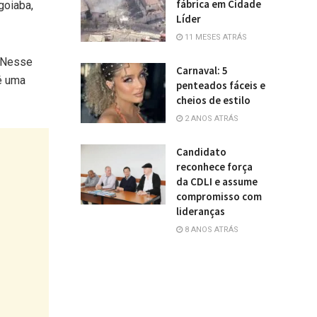
fábrica em Cidade
goiaba,
Líder
11 MESES ATRÁS
 “Nesse
Carnaval: 5
é uma
penteados fáceis e
cheios de estilo
2 ANOS ATRÁS
Candidato
reconhece força
da CDLI e assume
compromisso com
lideranças
8 ANOS ATRÁS