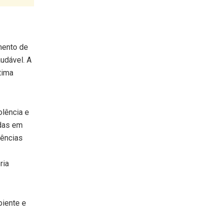
mento de
audável. A
tima
lência e
adas em
lências
ria
biente e