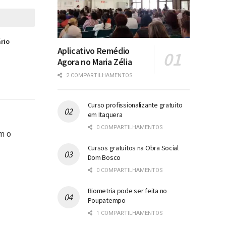
ário
Aplicativo Remédio
Agora no Maria Zélia
2 COMPARTILHAMENTOS
Curso profissionalizante gratuito
em Itaquera
0 COMPARTILHAMENTOS
om o
Cursos gratuitos na Obra Social
Dom Bosco
0 COMPARTILHAMENTOS
Biometria pode ser feita no
Poupatempo
1 COMPARTILHAMENTOS