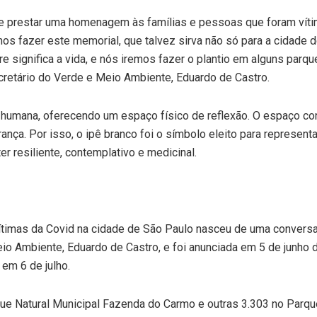
de prestar uma homenagem às famílias e pessoas que foram vít
mos fazer este memorial, que talvez sirva não só para a cidade 
e significa a vida, e nós iremos fazer o plantio em alguns parqu
cretário do Verde e Meio Ambiente, Eduardo de Castro.
e humana, oferecendo um espaço físico de reflexão. O espaço co
ça. Por isso, o ipê branco foi o símbolo eleito para represent
 resiliente, contemplativo e medicinal.
ítimas da Covid na cidade de São Paulo nasceu de uma conversa
io Ambiente, Eduardo de Castro, e foi anunciada em 5 de junho 
em 6 de julho.
e Natural Municipal Fazenda do Carmo e outras 3.303 no Parqu