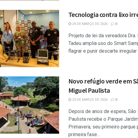
Tecnologia contra lixo ir
24 DE MARÇO DE 2026
0
Projeto de lei da vereadora Dra.
Tadeu amplia uso do Smart Sam
flagrar e punir descarte irregular 
Novo refúgio verde em S
Miguel Paulista
23 DE MARÇO DE 2026
0
Depois de anos de espera, São
Paulista recebe o Parque Jardi
Primavera, seu primeiro parque p
primeira fase...