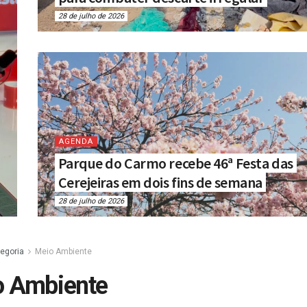
28 de julho de 2026
AGENDA
Parque do Carmo recebe 46ª Festa das
Cerejeiras em dois fins de semana
28 de julho de 2026
egoria
Meio Ambiente
o Ambiente