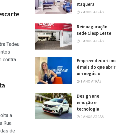
Itaquera
escarte
7 ANOS ATRÁS
Reinuaguração
sede Ciesp Leste
3 ANOS ATRÁS
dra Tadeu
ontos
o contra
Empreendedorismo
é mais do que abrir
um negócio
1 ANO ATRÁS
ta
Design une
emoção e
tecnologia
olta a
9 ANOS ATRÁS
na Rua
adas de