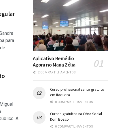
regular
 Sandra
pa para
de...
Aplicativo Remédio
Agora no Maria Zélia
2 COMPARTILHAMENTOS
ão
Curso profissionalizante gratuito
em Itaquera
0 COMPARTILHAMENTOS
 Miguel
m
Cursos gratuitos na Obra Social
úblico. A
Dom Bosco
0 COMPARTILHAMENTOS