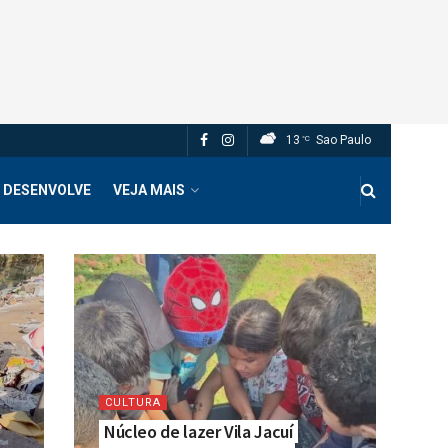
13
Sao Paulo
°C
 DESENVOLVE
VEJA MAIS
CULTURA
Núcleo de lazer Vila Jacuí