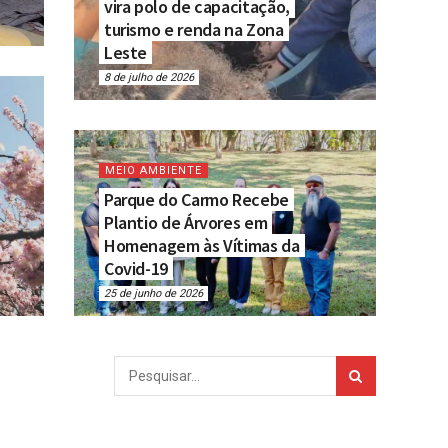
vira polo de capacitação,
turismo e renda na Zona
Leste
8 de julho de 2026
MEIO AMBIENTE
Parque do Carmo Recebe
Plantio de Árvores em
Homenagem às Vítimas da
Covid-19
25 de junho de 2026