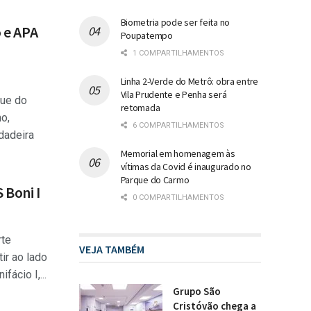
Biometria pode ser feita no
 e APA
Poupatempo
1 COMPARTILHAMENTOS
Linha 2-Verde do Metrô: obra entre
Vila Prudente e Penha será
que do
retomada
o,
6 COMPARTILHAMENTOS
dadeira
Memorial em homenagem às
vítimas da Covid é inaugurado no
Parque do Carmo
 Boni I
0 COMPARTILHAMENTOS
rte
VEJA TAMBÉM
tir ao lado
ácio I,...
Grupo São
Cristóvão chega a