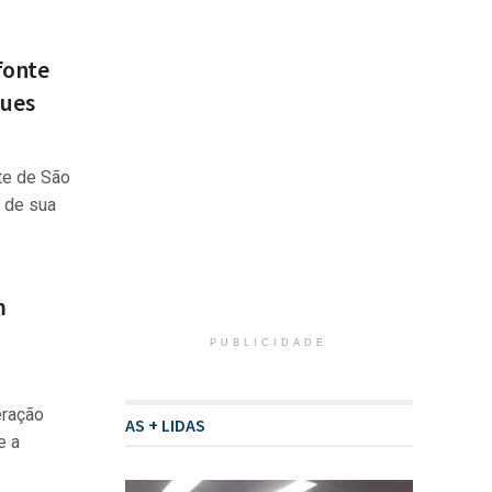
fonte
ques
te de São
 de sua
m
PUBLICIDADE
eração
AS + LIDAS
e a