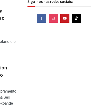
Siga-nos nas redes sociais:
ia
e o
etário e o
m
ion
mo
toramento
na São
 expande