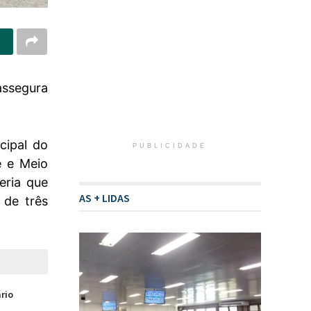
assegura
cipal do
PUBLICIDADE
e e Meio
eria que
AS + LIDAS
 de três
ário