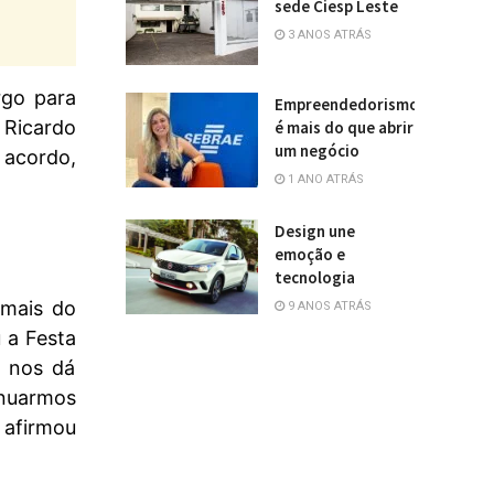
sede Ciesp Leste
3 ANOS ATRÁS
rgo para
Empreendedorismo
 Ricardo
é mais do que abrir
um negócio
 acordo,
1 ANO ATRÁS
Design une
emoção e
tecnologia
 mais do
9 ANOS ATRÁS
 a Festa
o nos dá
nuarmos
 afirmou