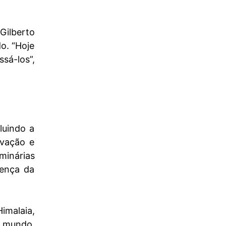
Gilberto
o. “Hoje
sá-los”,
luindo a
rvação e
minárias
sença da
imalaia,
 mundo.