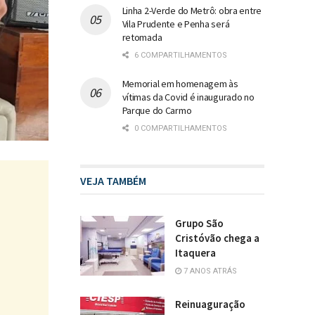
Linha 2-Verde do Metrô: obra entre
Vila Prudente e Penha será
retomada
6 COMPARTILHAMENTOS
Memorial em homenagem às
vítimas da Covid é inaugurado no
Parque do Carmo
0 COMPARTILHAMENTOS
VEJA TAMBÉM
Grupo São
Cristóvão chega a
Itaquera
7 ANOS ATRÁS
Reinuaguração