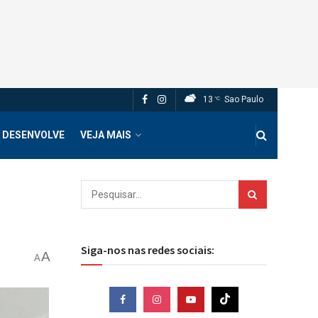
13
Sao Paulo
°C
 DESENVOLVE
VEJA MAIS
Siga-nos nas redes sociais:
A
A