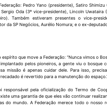
Federação: Pedro Yano (presidente), Satiro Shimizu (
, Sergio Oda (3º vice-presidente), Lincoln Uwataira (
eiro). Também estiveram presentes o vice-presi
retor da SP Negócios, Aurélio Nomura; e o ex-deputado
o espírito que move a Federação: “Nunca vimos o Bo
 implantado pelos pioneiros, a gente viu o bosque
sa missão é apenas cuidar dele. Para isso, precis
arrecadado é revertido para a manutenção do espaço.
i responsável pela oficialização do Termo de Coo
existe uma garantia de que eles vão continuar realiz
as do mundo. A Federação merece todo o nosso re