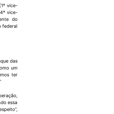
1º vice-
4º vice-
dente do
 federal
sque das
 como um
amos ter
”
peração,
ando essa
speito”,