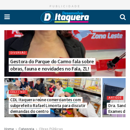
PUBLICIDADE
DIVERSÃO
Gestora do Parque do Carmo fala sobre
obras, fauna e novidades no Fala, ZL!
CDLI / NDI
ARTIGOS
CDL Itaquera reúne comerciantes com
subprefeito Rafael Limonta para discutir
Dra. Sandra
demandas do centro
Exames da 
Home
Categoria
Obras Públicas