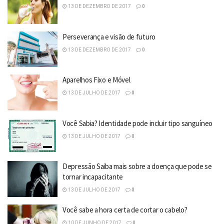
13 DE DEZEMBRO DE 2017
0
Perseverança e visão de futuro
13 DE DEZEMBRO DE 2017
0
Aparelhos Fixo e Móvel
13 DE JULHO DE 2017
0
Você Sabia? Identidade pode incluir tipo sanguíneo
13 DE JULHO DE 2017
0
Depressão Saiba mais sobre a doença que pode se
tornar incapacitante
13 DE JULHO DE 2017
0
Você sabe a hora certa de cortar o cabelo?
10 DE JUNHO DE 2017
0