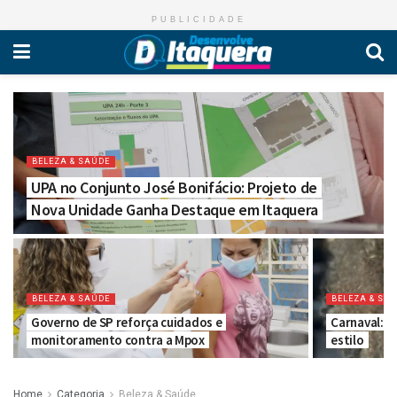
PUBLICIDADE
BELEZA & SAÚDE
UPA no Conjunto José Bonifácio: Projeto de
Nova Unidade Ganha Destaque em Itaquera
BELEZA & SAÚDE
BELEZA & SA
Governo de SP reforça cuidados e
Carnaval: 5
monitoramento contra a Mpox
estilo
Home
Categoria
Beleza & Saúde