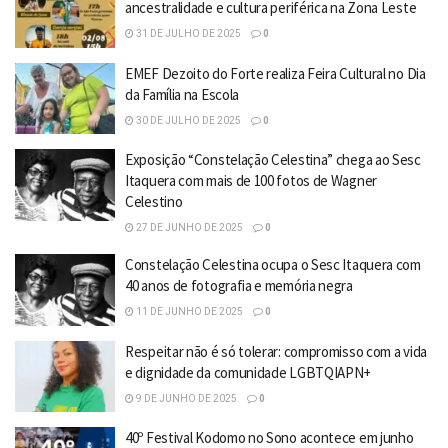
ancestralidade e cultura periférica na Zona Leste
31 DE JULHO DE 2025
0
EMEF Dezoito do Forte realiza Feira Cultural no Dia
da Família na Escola
30 DE JULHO DE 2025
0
Exposição “Constelação Celestina” chega ao Sesc
Itaquera com mais de 100 fotos de Wagner
Celestino
27 DE JUNHO DE 2025
0
Constelação Celestina ocupa o Sesc Itaquera com
40 anos de fotografia e memória negra
11 DE JUNHO DE 2025
0
Respeitar não é só tolerar: compromisso com a vida
e dignidade da comunidade LGBTQIAPN+
9 DE JUNHO DE 2025
0
40º Festival Kodomo no Sono acontece em junho