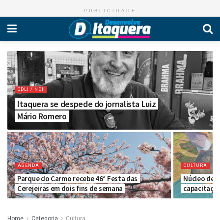
PUBLICIDADE
CDLI / NDI
Itaquera se despede do jornalista Luiz
Mário Romero
AGENDA
CULTURA
Parque do Carmo recebe 46ª Festa das
Núcleo de la
Cerejeiras em dois fins de semana
capacitação
Home
Categoria
Cultura