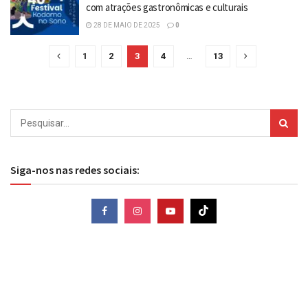
com atrações gastronômicas e culturais
28 DE MAIO DE 2025
0
1
2
3
4
…
13
Siga-nos nas redes sociais: