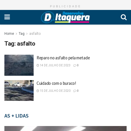
PUBLICIDADE
Home
Tag
asfalto
Tag:
asfalto
Reparo no asfalto pela metade
14 DE JULHO DE 2023
0
Cuidado com o buraco!
15 DE JULHO DE 2020
0
AS + LIDAS