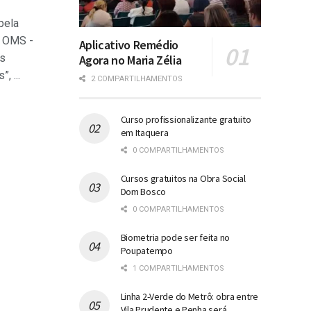
pela
- OMS -
Aplicativo Remédio
os
Agora no Maria Zélia
 ...
2 COMPARTILHAMENTOS
Curso profissionalizante gratuito
em Itaquera
0 COMPARTILHAMENTOS
Cursos gratuitos na Obra Social
Dom Bosco
0 COMPARTILHAMENTOS
Biometria pode ser feita no
Poupatempo
1 COMPARTILHAMENTOS
Linha 2-Verde do Metrô: obra entre
Vila Prudente e Penha será