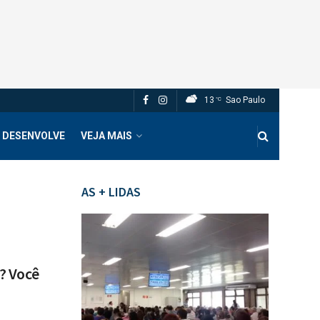
13
Sao Paulo
°C
 DESENVOLVE
VEJA MAIS
AS + LIDAS
? Você