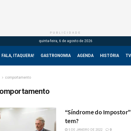
PUBLICIDADE
quinta-feira, 6 de agosto de 2026
FALA, ITAQUERA!
GASTRONOMIA
AGENDA
HISTÓRIA
TV
g
comportamento
omportamento
“Síndrome do Impostor”
tem?
5 DE JANEIRO DE 2022
0