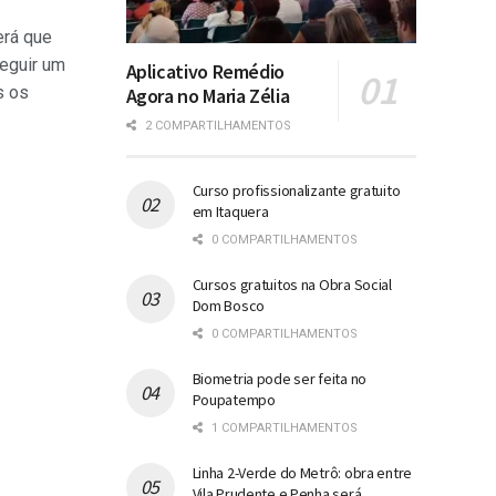
erá que
eguir um
Aplicativo Remédio
s os
Agora no Maria Zélia
2 COMPARTILHAMENTOS
Curso profissionalizante gratuito
em Itaquera
0 COMPARTILHAMENTOS
Cursos gratuitos na Obra Social
Dom Bosco
0 COMPARTILHAMENTOS
Biometria pode ser feita no
Poupatempo
1 COMPARTILHAMENTOS
Linha 2-Verde do Metrô: obra entre
Vila Prudente e Penha será