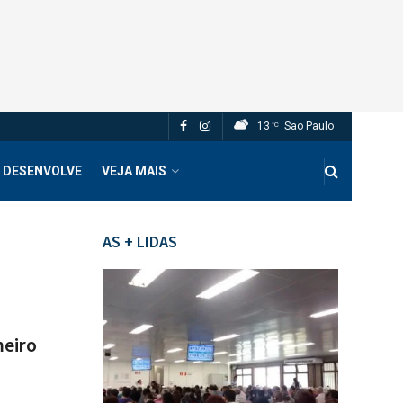
13
Sao Paulo
°C
 DESENVOLVE
VEJA MAIS
AS + LIDAS
meiro