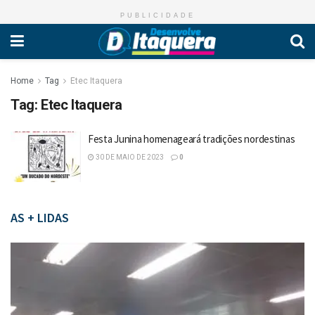
PUBLICIDADE
Home
Tag
Etec Itaquera
Tag:
Etec Itaquera
Festa Junina homenageará tradições nordestinas
30 DE MAIO DE 2023
0
AS + LIDAS