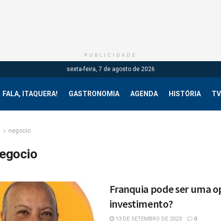
PUBLICIDADE
sexta-feira, 7 de agosto de 2026
FALA, ITAQUERA!
GASTRONOMIA
AGENDA
HISTÓRIA
TV
g
negocio
egocio
Franquia pode ser uma o
investimento?
13 DE SETEMBRO DE 2023
0