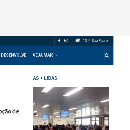
13
Sao Paulo
°C
 DESENVOLVE
VEJA MAIS
AS + LIDAS
pção de