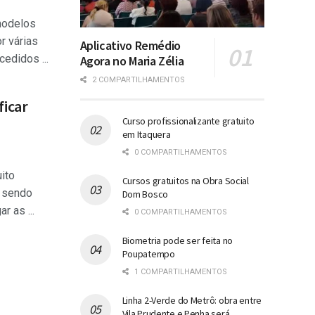
modelos
r várias
Aplicativo Remédio
edidos ...
Agora no Maria Zélia
2 COMPARTILHAMENTOS
ficar
Curso profissionalizante gratuito
em Itaquera
0 COMPARTILHAMENTOS
ito
Cursos gratuitos na Obra Social
á sendo
Dom Bosco
r as ...
0 COMPARTILHAMENTOS
Biometria pode ser feita no
Poupatempo
1 COMPARTILHAMENTOS
Linha 2-Verde do Metrô: obra entre
Vila Prudente e Penha será