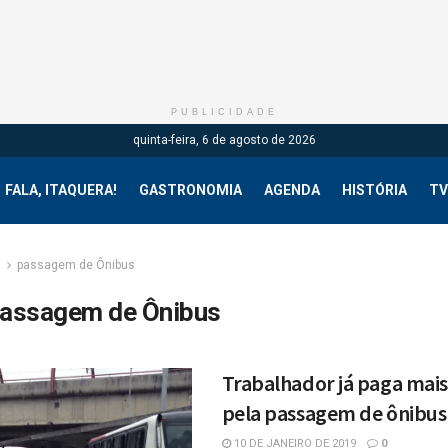
PUBLICIDADE
quinta-feira, 6 de agosto de 2026
FALA, ITAQUERA!
GASTRONOMIA
AGENDA
HISTÓRIA
TV
g
passagem de Ônibus
assagem de Ônibus
Trabalhador já paga mais
pela passagem de ônibus
10 DE JANEIRO DE 2019
0