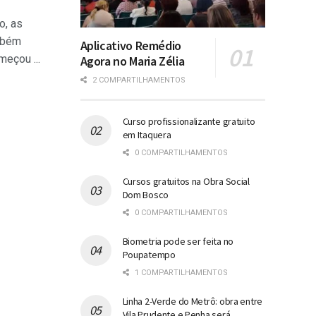
o, as
mbém
Aplicativo Remédio
eçou ...
Agora no Maria Zélia
2 COMPARTILHAMENTOS
Curso profissionalizante gratuito
em Itaquera
0 COMPARTILHAMENTOS
Cursos gratuitos na Obra Social
Dom Bosco
0 COMPARTILHAMENTOS
Biometria pode ser feita no
Poupatempo
1 COMPARTILHAMENTOS
Linha 2-Verde do Metrô: obra entre
Vila Prudente e Penha será