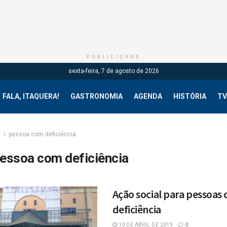
PUBLICIDADE
sexta-feira, 7 de agosto de 2026
FALA, ITAQUERA!
GASTRONOMIA
AGENDA
HISTÓRIA
TV
g
pessoa com deficiência
essoa com deficiência
Ação social para pessoas
deficiência
10 DE ABRIL DE 2019
0