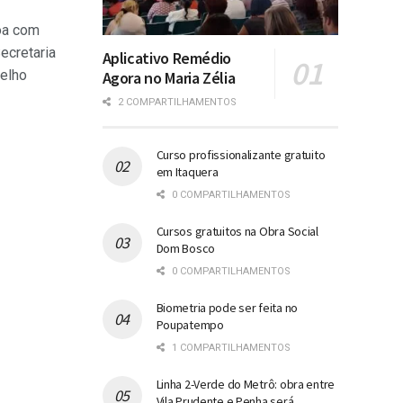
oa com
ecretaria
Aplicativo Remédio
elho
Agora no Maria Zélia
2 COMPARTILHAMENTOS
Curso profissionalizante gratuito
em Itaquera
0 COMPARTILHAMENTOS
Cursos gratuitos na Obra Social
Dom Bosco
0 COMPARTILHAMENTOS
Biometria pode ser feita no
Poupatempo
1 COMPARTILHAMENTOS
Linha 2-Verde do Metrô: obra entre
Vila Prudente e Penha será