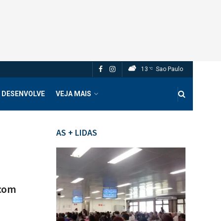
13
Sao Paulo
°C
 DESENVOLVE
VEJA MAIS
AS + LIDAS
 com