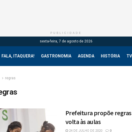
PUBLICIDADE
sexta-feira, 7 de agosto de 2026
FALA, ITAQUERA!
GASTRONOMIA
AGENDA
HISTÓRIA
TV
g
regras
egras
Prefeitura propõe regras
volta às aulas
24 DE JULHO DE 2020
0