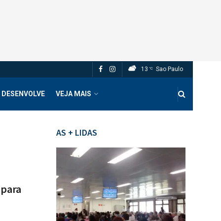
13
Sao Paulo
°C
 DESENVOLVE
VEJA MAIS
AS + LIDAS
 para