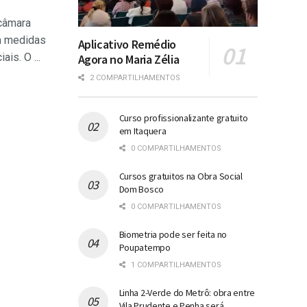
 câmara
m medidas
Aplicativo Remédio
is. O ...
Agora no Maria Zélia
2 COMPARTILHAMENTOS
Curso profissionalizante gratuito
em Itaquera
0 COMPARTILHAMENTOS
Cursos gratuitos na Obra Social
Dom Bosco
0 COMPARTILHAMENTOS
Biometria pode ser feita no
Poupatempo
1 COMPARTILHAMENTOS
Linha 2-Verde do Metrô: obra entre
Vila Prudente e Penha será