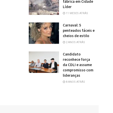
fábrica em Cidade
Líder
11 MESES ATRÁS
Carnaval: 5
penteados fáceis e
cheios de estilo
2 ANOS ATRÁS
Candidato
reconhece força
da CDLI e assume
compromisso com
lideranças
8 ANOS ATRÁS