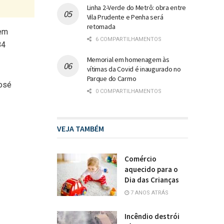
Linha 2-Verde do Metrô: obra entre
Vila Prudente e Penha será
retomada
 em
6 COMPARTILHAMENTOS
84
Memorial em homenagem às
vítimas da Covid é inaugurado no
Parque do Carmo
José
0 COMPARTILHAMENTOS
VEJA TAMBÉM
Comércio
aquecido para o
Dia das Crianças
7 ANOS ATRÁS
Incêndio destrói