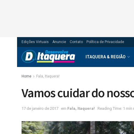
Edições Virtuais
Anuncie
Contato
Política de Privacidade
ITAQUERA & REGIÃO
Home
Fala, Itaquera!
Vamos cuidar do nosso
17 de janeiro de 2017
em
Fala, Itaquera!
Reading Time: 1 min 