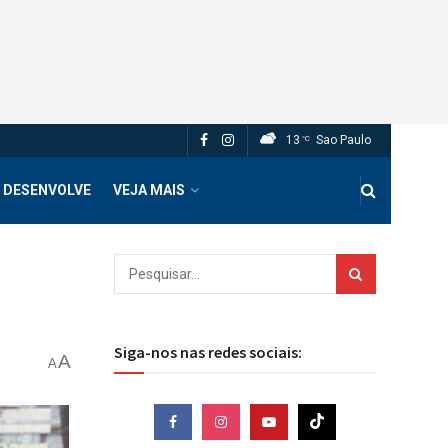
13
Sao Paulo
°C
 DESENVOLVE
VEJA MAIS
Siga-nos nas redes sociais:
A
A