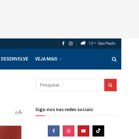
13
Sao Paulo
°C
 DESENVOLVE
VEJA MAIS
Siga-nos nas redes sociais:
A
A