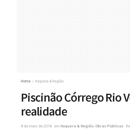
Home
Itaquera & Região
Piscinão Córrego Rio 
realidade
8 de maio de 2018
em
Itaquera & Região
,
Obras Públicas
Re