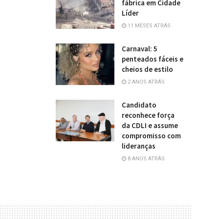
fábrica em Cidade
Líder
11 MESES ATRÁS
Carnaval: 5
penteados fáceis e
cheios de estilo
2 ANOS ATRÁS
Candidato
reconhece força
da CDLI e assume
compromisso com
lideranças
8 ANOS ATRÁS