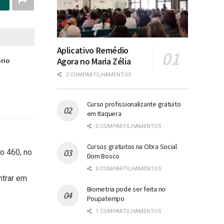
Aplicativo Remédio
Agora no Maria Zélia
ário
2 COMPARTILHAMENTOS
Curso profissionalizante gratuito
em Itaquera
0 COMPARTILHAMENTOS
Cursos gratuitos na Obra Social
o 460, no
Dom Bosco
0 COMPARTILHAMENTOS
ntrar em
Biometria pode ser feita no
Poupatempo
1 COMPARTILHAMENTOS