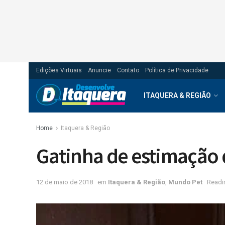
Edições Virtuais
Anuncie
Contato
Política de Privacidade
ITAQUERA & REGIÃO
Home
Itaquera & Região
Gatinha de estimação
12 de maio de 2018
em
Itaquera & Região
,
Mundo Pet
Readi