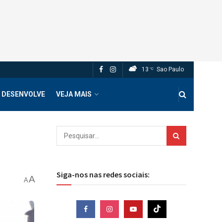
13
Sao Paulo
°C
 DESENVOLVE
VEJA MAIS
Siga-nos nas redes sociais:
A
A