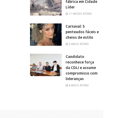
fábrica em Cidade
Líder
11 MESES ATRÁS
Carnaval: 5
penteados fáceis e
cheios de estilo
2 ANOS ATRÁS
Candidato
reconhece força
da CDLI e assume
compromisso com
lideranças
8 ANOS ATRÁS