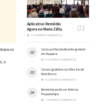
Aplicativo Remédio
Agora no Maria Zélia
2 COMPARTILHAMENTOS
Curso profissionalizante gratuito
urbana no
em Itaquera
0 COMPARTILHAMENTOS
o, a
Cursos gratuitos na Obra Social
Dom Bosco
0 COMPARTILHAMENTOS
Biometria pode ser feita no
Poupatempo
1 COMPARTILHAMENTOS