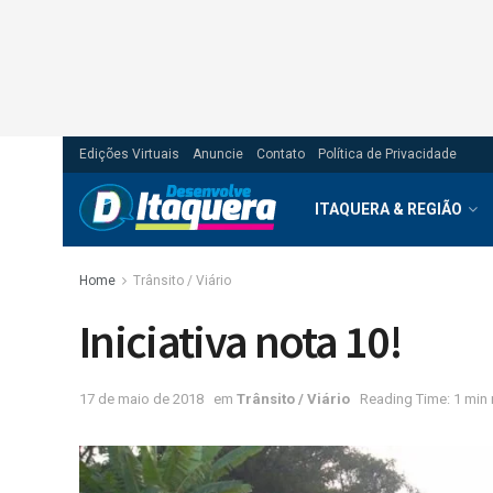
Edições Virtuais
Anuncie
Contato
Política de Privacidade
ITAQUERA & REGIÃO
Home
Trânsito / Viário
Iniciativa nota 10!
17 de maio de 2018
em
Trânsito / Viário
Reading Time: 1 min 