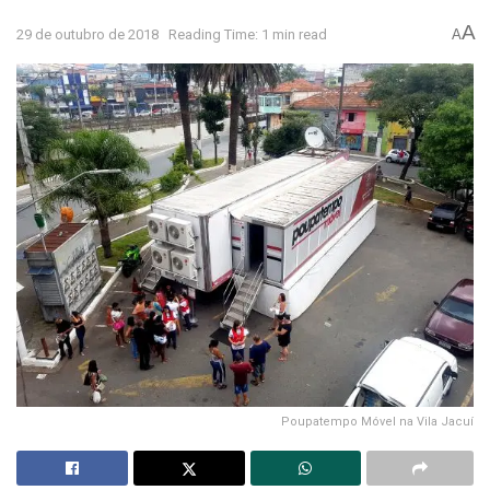
A
29 de outubro de 2018
Reading Time: 1 min read
A
Poupatempo Móvel na Vila Jacuí