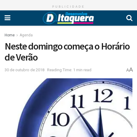
PUBLICIDADE
Home
Agenda
Neste domingo começa o Horário
de Verão
A
30 de outubro de 2018
Reading Time: 1 min read
A