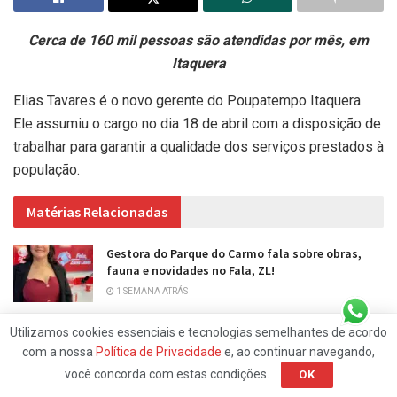
Cerca de 160 mil pessoas são atendidas por mês, em
Itaquera
Elias Tavares é o novo gerente do Poupatempo Itaquera.
Ele assumiu o cargo no dia 18 de abril com a disposição de
trabalhar para garantir a qualidade dos serviços prestados à
população.
Matérias Relacionadas
Gestora do Parque do Carmo fala sobre obras,
fauna e novidades no Fala, ZL!
1 SEMANA ATRÁS
Itaquera se despede do jornalista Luiz Mário
Utilizamos cookies essenciais e tecnologias semelhantes de acordo
Romero
com a nossa
Política de Privacidade
e, ao continuar navegando,
1 SEMANA ATRÁS
você concorda com estas condições.
OK