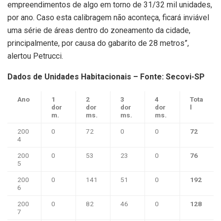
empreendimentos de algo em torno de 31/32 mil unidades,
por ano. Caso esta calibragem não aconteça, ficará inviável
uma série de áreas dentro do zoneamento da cidade,
principalmente, por causa do gabarito de 28 metros”,
alertou Petrucci.
Dados de Unidades Habitacionais – Fonte: Secovi-SP
Ano
1
2
3
4
Tota
dor
dor
dor
dor
l
m.
ms.
ms.
ms.
200
0
72
0
0
72
4
200
0
53
23
0
76
5
200
0
141
51
0
192
6
200
0
82
46
0
128
7