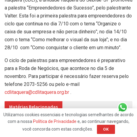
a palestra “Empreendedores de Sucesso”, pelo palestrante
Valter. Esta foi a primeira palestra para empreendedores do
ciclo que continua no dia 7/10 com o tema “Organize o
caixa de sua empresa e não perca dinheiro”; no dia 14/10
com o tema “Como melhorar o visual da sua loja”; e no dia
28/10 com “Como conquistar o cliente em um minuto”.
O ciclo de palestras para empreendedores é preparativo
para a Roda de Negócios, que acontece no dia 5 de
novembro. Para participar é necessário fazer reserva pelo
telefone 2073-5256 ou pelo e-mail
cdlitaquera@cdlitaquera.org.br
.
Matérias Relacionadas
Utilizamos cookies essenciais e tecnologias semelhantes de acordo
Gestora do Parque do Carmo fala sobre obras,
com a nossa
Política de Privacidade
e, ao continuar navegando,
fauna e novidades no Fala, ZL!
você concorda com estas condições.
OK
1 SEMANA ATRÁS