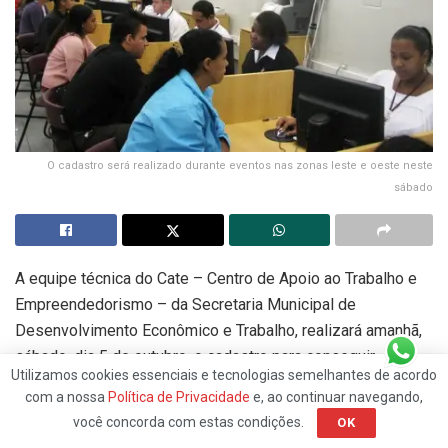
O cadastro será realizado durante eventos nas zonas leste e oeste neste
sábado
A equipe técnica do Cate – Centro de Apoio ao Trabalho e
Empreendedorismo – da Secretaria Municipal de
Desenvolvimento Econômico e Trabalho, realizará amanhã,
sábado, dia 5 de outubro, o cadastro para conseguir
Utilizamos cookies essenciais e tecnologias semelhantes de acordo
emprego durante eventos voluntários nas zonas leste e
com a nossa
Política de Privacidade
e, ao continuar navegando,
oeste. Haverá também a emissão da carteira de trabalho.
você concorda com estas condições.
OK