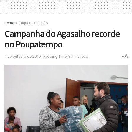
Home
Itaquera & Região
Campanha do Agasalho recorde
no Poupatempo
A
4 de outubro de 2019
Reading Time: 3 mins read
A