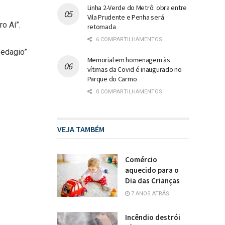
Linha 2-Verde do Metrô: obra entre
Vila Prudente e Penha será
o Aí”.
retomada
6 COMPARTILHAMENTOS
Pedagio”
Memorial em homenagem às
vítimas da Covid é inaugurado no
Parque do Carmo
0 COMPARTILHAMENTOS
VEJA TAMBÉM
Comércio
aquecido para o
Dia das Crianças
7 ANOS ATRÁS
Incêndio destrói