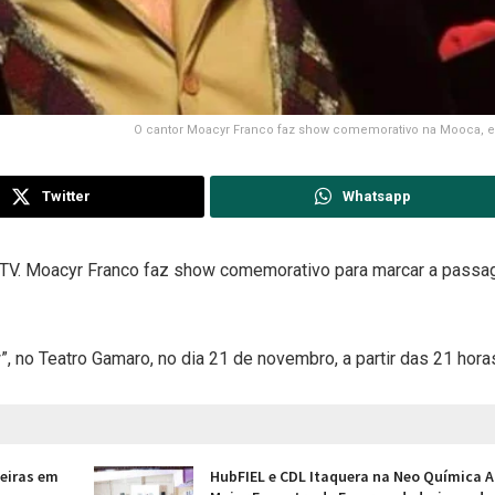
O cantor Moacyr Franco faz show comemorativo na Mooca,
Twitter
Whatsapp
de TV. Moacyr Franco faz show comemorativo para marcar a pass
 no Teatro Gamaro, no dia 21 de novembro, a partir das 21 hora
jeiras em
HubFIEL e CDL Itaquera na Neo Química A