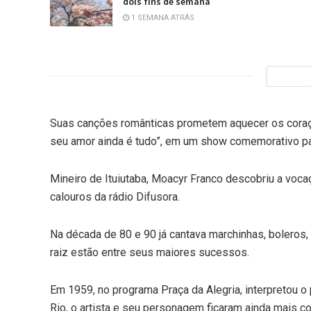
dois fins de semana
1 SEMANA ATRÁS
Suas canções românticas prometem aquecer os coraçõ
seu amor ainda é tudo”, em um show comemorativo par
Mineiro de Ituiutaba, Moacyr Franco descobriu a voc
calouros da rádio Difusora.
Na década de 80 e 90 já cantava marchinhas, boleros, 
raiz estão entre seus maiores sucessos.
Em 1959, no programa Praça da Alegria, interpretou
Rio, o artista e seu personagem ficaram ainda mais c