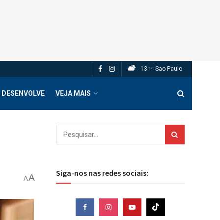
13
Sao Paulo
°C
 DESENVOLVE
VEJA MAIS
Siga-nos nas redes sociais:
A
A