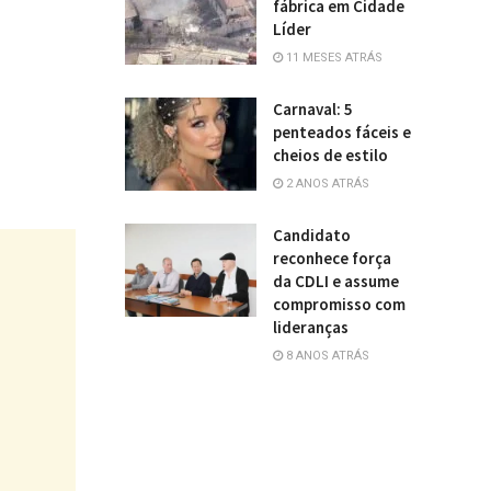
fábrica em Cidade
Líder
11 MESES ATRÁS
Carnaval: 5
penteados fáceis e
cheios de estilo
2 ANOS ATRÁS
Candidato
reconhece força
da CDLI e assume
compromisso com
lideranças
8 ANOS ATRÁS