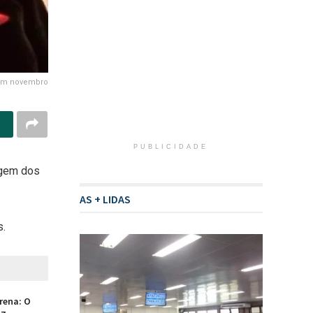
 em novembro
PUBLICIDADE
agem dos
AS + LIDAS
s.
rena: O