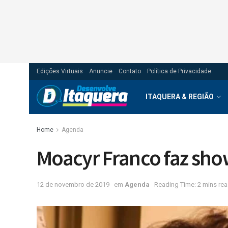
Edições Virtuais
Anuncie
Contato
Política de Privacidade
ITAQUERA & REGIÃO
Home
Agenda
Moacyr Franco faz sh
12 de novembro de 2019
em
Agenda
Reading Time: 2 mins re