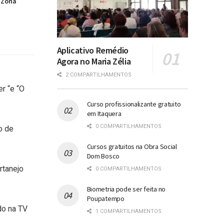
 Zona
Aplicativo Remédio
Agora no Maria Zélia
2 COMPARTILHAMENTOS
r “e “O
Curso profissionalizante gratuito
em Itaquera
0 COMPARTILHAMENTOS
o de
Cursos gratuitos na Obra Social
Dom Bosco
rtanejo
0 COMPARTILHAMENTOS
Biometria pode ser feita no
Poupatempo
do na TV
1 COMPARTILHAMENTOS