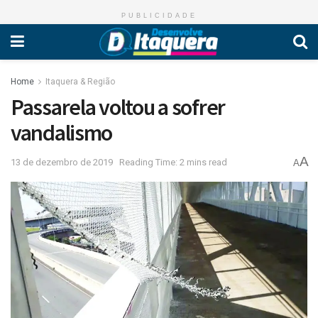
PUBLICIDADE
Home
Itaquera & Região
Passarela voltou a sofrer
vandalismo
A
13 de dezembro de 2019
Reading Time: 2 mins read
A