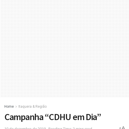
Home
Itaquera & Região
Campanha “CDHU em Dia”
A
10 de dezembro de 2019
Reading Time: 2 mins read
A