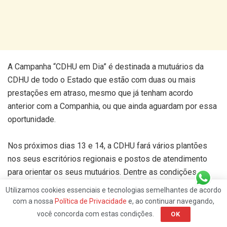
A Campanha “CDHU em Dia” é destinada a mutuários da
CDHU de todo o Estado que estão com duas ou mais
prestações em atraso, mesmo que já tenham acordo
anterior com a Companhia, ou que ainda aguardam por essa
oportunidade.
Nos próximos dias 13 e 14, a CDHU fará vários plantões
nos seus escritórios regionais e postos de atendimento
para orientar os seus mutuários. Dentre as condições
oferecidas para facilitar os acordos administrativos com
Utilizamos cookies essenciais e tecnologias semelhantes de acordo
mutuários, estão a isenção de juro e mora para quem quitar
com a nossa
Política de Privacidade
e, ao continuar navegando,
a dívida integralmente à vista.
você concorda com estas condições.
OK