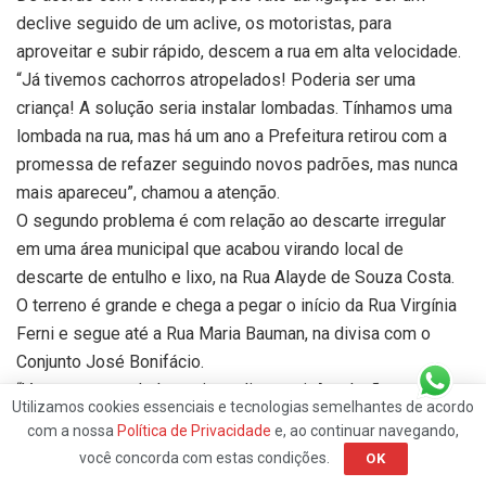
declive seguido de um aclive, os motoristas, para
aproveitar e subir rápido, descem a rua em alta velocidade.
“Já tivemos cachorros atropelados! Poderia ser uma
criança! A solução seria instalar lombadas. Tínhamos uma
lombada na rua, mas há um ano a Prefeitura retirou com a
promessa de refazer seguindo novos padrões, mas nunca
mais apareceu”, chamou a atenção.
O segundo problema é com relação ao descarte irregular
em uma área municipal que acabou virando local de
descarte de entulho e lixo, na Rua Alayde de Souza Costa.
O terreno é grande e chega a pegar o início da Rua Virgínia
Ferni e segue até a Rua Maria Bauman, na divisa com o
Conjunto José Bonifácio.
“Vem pessoas de longe jogar lixo aqui. A solução que eu
Utilizamos cookies essenciais e tecnologias semelhantes de acordo
vejo seria criar um Ecoponto ou até mesmo deixar
com a nossa
Política de Privacidade
e, ao continuar navegando,
caçambas para o descarte. Eu até me ofereço de ficar como
você concorda com estas condições.
OK
zelador para chamar a Prefeitura para recolher o material,