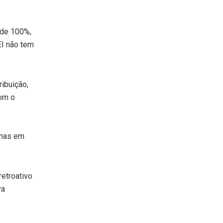
 de 100%,
EI não tem
ribuição,
com o
 mas em
retroativo
va