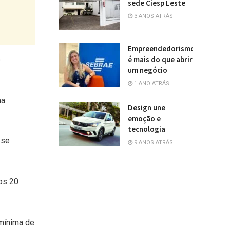
sede Ciesp Leste
3 ANOS ATRÁS
Empreendedorismo
é
é mais do que abrir
um negócio
1 ANO ATRÁS
ha
Design une
emoção e
tecnologia
sse
9 ANOS ATRÁS
os 20
 mínima de