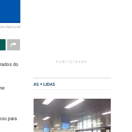
les Nacional
PUBLICIDADE
urados do
AS + LIDAS
 me
oso para