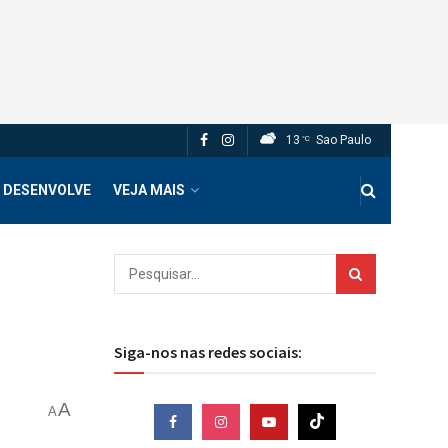
13
Sao Paulo
°C
 DESENVOLVE
VEJA MAIS
Siga-nos nas redes sociais:
A
A