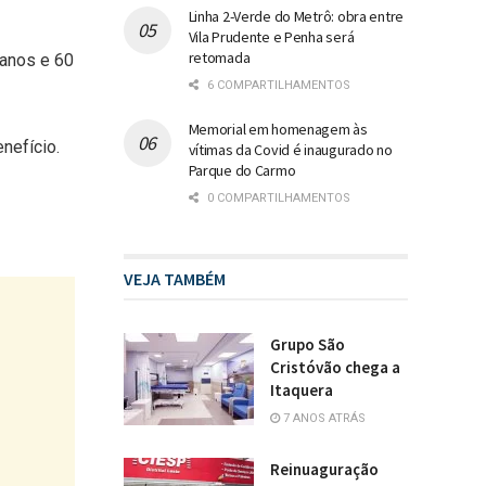
Linha 2-Verde do Metrô: obra entre
Vila Prudente e Penha será
retomada
 anos e 60
6 COMPARTILHAMENTOS
Memorial em homenagem às
nefício.
vítimas da Covid é inaugurado no
Parque do Carmo
0 COMPARTILHAMENTOS
VEJA TAMBÉM
Grupo São
Cristóvão chega a
Itaquera
7 ANOS ATRÁS
Reinuaguração