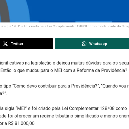
a sigla “MEI” e foi criado pela Lei Complementar 128/08 como modalidade do Simp
Twitter
Whatsapp
gnificativas na legislação e deixou muitas dúvidas para os seg
 Então. o que mudou para o MEI com a Reforma da Previdência?
tipo “Como devo contribuir para a Previdência?”, “Quando vou
a?”.
a sigla “MEI” e foi criado pela Lei Complementar 128/08 como
de foi oferecer um regime tributário simplificado e menos oner
or a R$ 81.000,00.