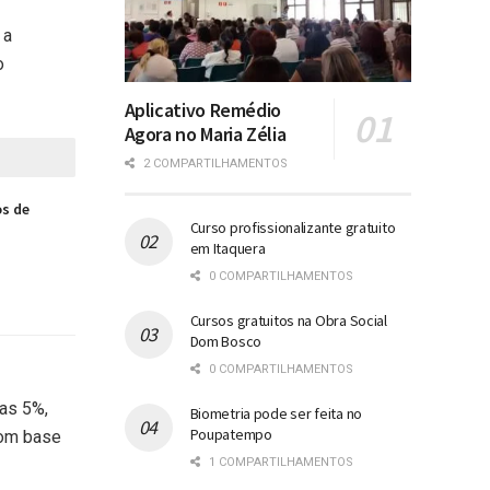
 a
o
Aplicativo Remédio
Agora no Maria Zélia
2 COMPARTILHAMENTOS
os de
Curso profissionalizante gratuito
em Itaquera
0 COMPARTILHAMENTOS
Cursos gratuitos na Obra Social
Dom Bosco
0 COMPARTILHAMENTOS
nas 5%,
Biometria pode ser feita no
Poupatempo
com base
1 COMPARTILHAMENTOS