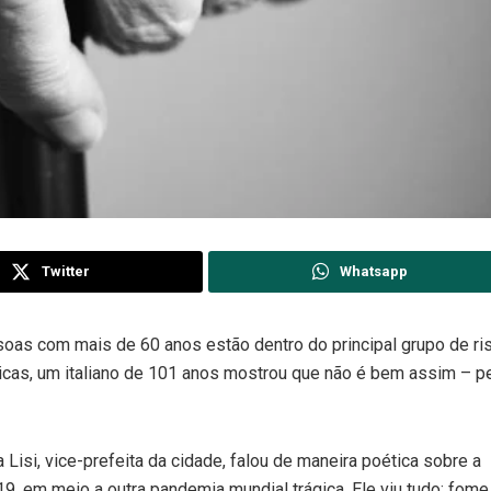
Twitter
Whatsapp
as com mais de 60 anos estão dentro do principal grupo de ri
sticas, um italiano de 101 anos mostrou que não é bem assim – p
a Lisi, vice-prefeita da cidade, falou de maneira poética sobre a
9, em meio a outra pandemia mundial trágica. Ele viu tudo: fome,