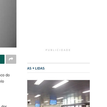
PUBLICIDADE
AS + LIDAS
sco do
elo
 dor,