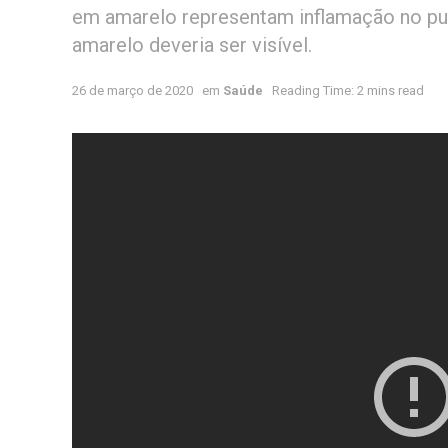
em amarelo representam inflamação no pu
amarelo deveria ser visível.
26 de março de 2020
em
Saúde
Reading Time: 2 mins read