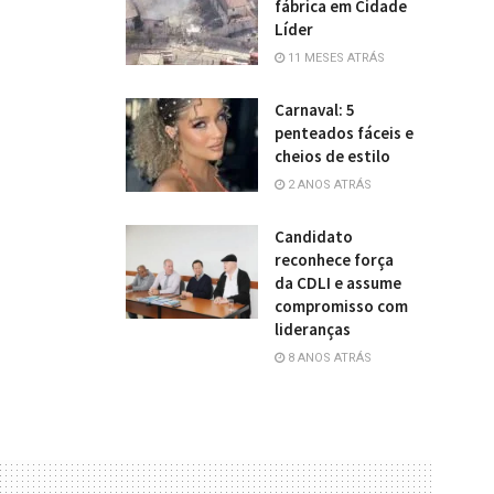
fábrica em Cidade
Líder
11 MESES ATRÁS
Carnaval: 5
penteados fáceis e
cheios de estilo
2 ANOS ATRÁS
Candidato
reconhece força
da CDLI e assume
compromisso com
lideranças
8 ANOS ATRÁS