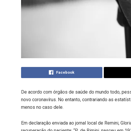
Facebook
De acordo com órgãos de saúde do mundo todo, pesso
novo coronavírus. No entanto, contrariando as estatí
menos no caso dele.
Em declaração enviada ao jornal local de Remini, Glori
recuperação do paciente: “P., de Rimini, nasceu em 191