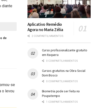
o diante
Aplicativo Remédio
Agora no Maria Zélia
2 COMPARTILHAMENTOS
os de
Curso profissionalizante gratuito
em Itaquera
0 COMPARTILHAMENTOS
Cursos gratuitos na Obra Social
Dom Bosco
0 COMPARTILHAMENTOS
tornou-se
a o levou
Biometria pode ser feita no
Poupatempo
1 COMPARTILHAMENTOS