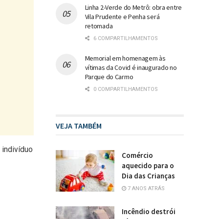
Linha 2-Verde do Metrô: obra entre
Vila Prudente e Penha será
retomada
6 COMPARTILHAMENTOS
Memorial em homenagem às
vítimas da Covid é inaugurado no
Parque do Carmo
0 COMPARTILHAMENTOS
VEJA TAMBÉM
 indivíduo
Comércio
aquecido para o
Dia das Crianças
7 ANOS ATRÁS
Incêndio destrói