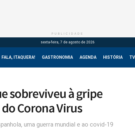
PUBLICIDADE
sexta-feira, 7 de agosto de 2026
FALA, ITAQUERA!
GASTRONOMIA
AGENDA
HISTÓRIA
TV
ue sobreviveu à gripe
 do Corona Virus
anhola, uma guerra mundial e ao covid-19