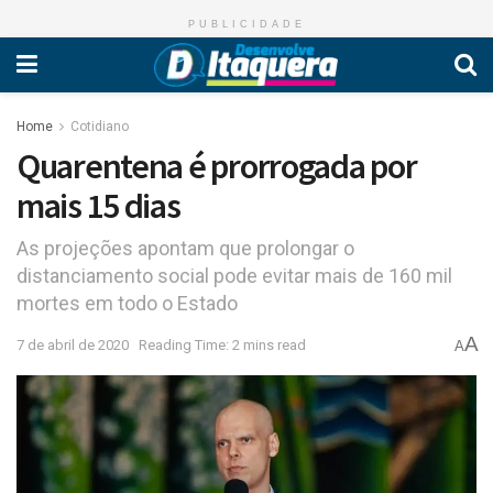
PUBLICIDADE
Home
Cotidiano
Quarentena é prorrogada por
mais 15 dias
As projeções apontam que prolongar o
distanciamento social pode evitar mais de 160 mil
mortes em todo o Estado
A
7 de abril de 2020
Reading Time: 2 mins read
A