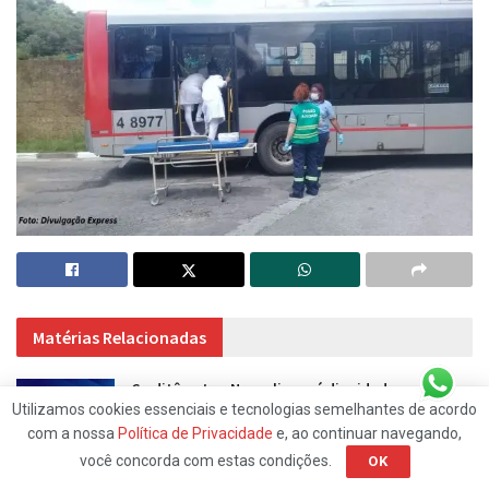
Matérias Relacionadas
Creditômetro: Nome limpo é dignidade
Utilizamos cookies essenciais e tecnologias semelhantes de acordo
1 MÊS ATRÁS
com a nossa
Política de Privacidade
e, ao continuar navegando,
você concorda com estas condições.
OK
O que os homens não percebem sobre a rotina