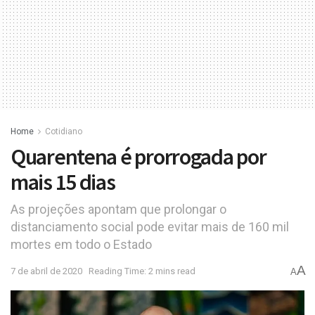
Home
Cotidiano
Quarentena é prorrogada por
mais 15 dias
As projeções apontam que prolongar o
distanciamento social pode evitar mais de 160 mil
mortes em todo o Estado
A
7 de abril de 2020
Reading Time: 2 mins read
A