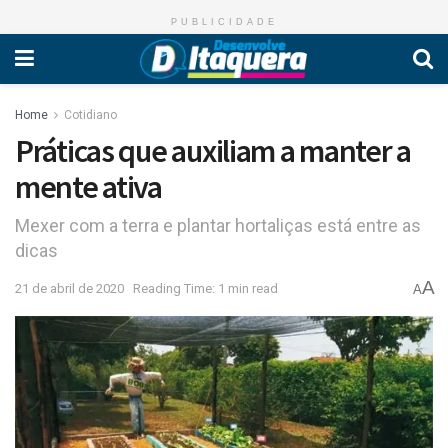
PUBLICIDADE
Home
Cotidiano
Práticas que auxiliam a manter a
mente ativa
Mexer com a terra e plantar hortaliças está entre as
dicas
A
21 de abril de 2020
Reading Time: 1 min read
A