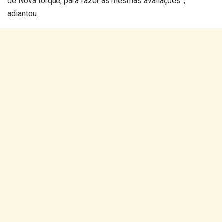
de Nova Iorque, para fazer as mesmas avaliações”,
adiantou.