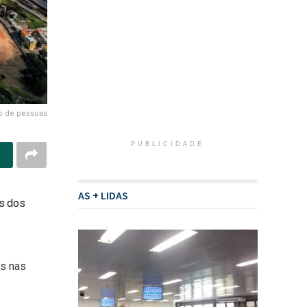
ão de pessoas
PUBLICIDADE
AS + LIDAS
as dos
es nas