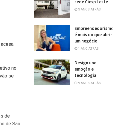
sede Ciesp Leste
3 ANOS ATRÁS
Empreendedorismo
é mais do que abrir
um negócio
 acesa.
1 ANO ATRÁS
Design une
etivo no
emoção e
tecnologia
 vão se
9 ANOS ATRÁS
os de
rno de São