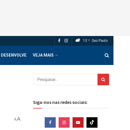
13
Sao Paulo
°C
 DESENVOLVE
VEJA MAIS
Siga-nos nas redes sociais:
A
A