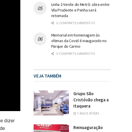
Linha 2-Verde do Metrô: obra entre
Vila Prudente e Penha será
retomada
6 COMPARTILHAMENTOS
Memorial em homenagem às
vítimas da Covid é inaugurado no
Parque do Carmo
0 COMPARTILHAMENTOS
VEJA TAMBÉM
Grupo São
Cristóvão chega a
Itaquera
7 ANOS ATRÁS
e dizer
Reinuaguração
 de