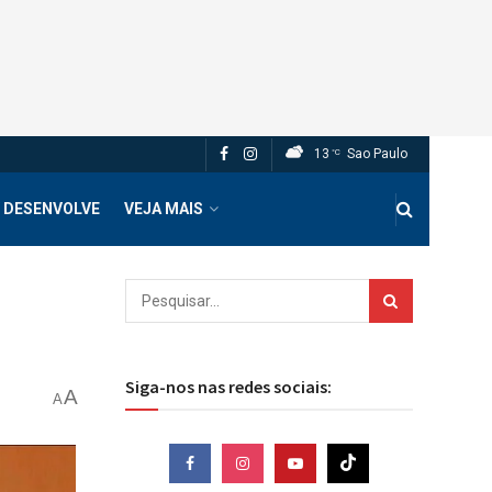
13
Sao Paulo
°C
 DESENVOLVE
VEJA MAIS
Siga-nos nas redes sociais:
A
A