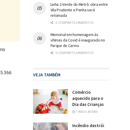
Linha 2-Verde do Metrô: obra entre
Vila Prudente e Penha será
retomada
6 COMPARTILHAMENTOS
Memorial em homenagem às
vítimas da Covid é inaugurado no
Parque do Carmo
 no
0 COMPARTILHAMENTOS
 5.366
VEJA TAMBÉM
Comércio
aquecido para o
Dia das Crianças
7 ANOS ATRÁS
Incêndio destrói