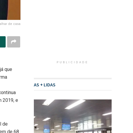
alhar de casa
PUBLICIDADE
 já que
orma
AS + LIDAS
continua
m 2019, e
l de
mem de 68