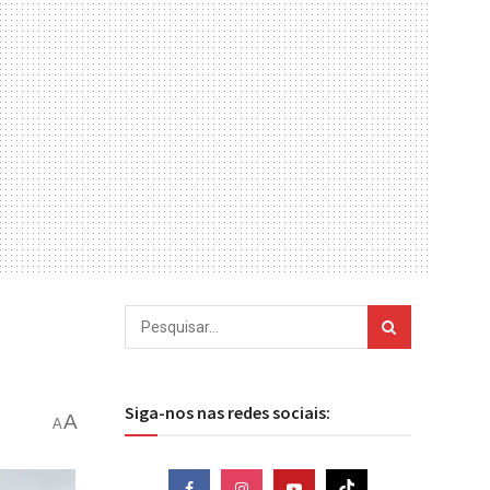
Siga-nos nas redes sociais:
A
A