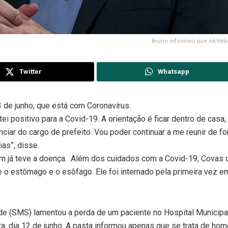
Bruno informou que irá trab
Twitter
Whatsapp
 de junho, que está com Coronavírus.
ei positivo para a Covid-19. A orientação é ficar dentro de casa,
ciar do cargo de prefeito. Vou poder continuar a me reunir de f
ias”, disse.
ém já teve a doença. Além dos cuidados com a Covid-19, Covas 
re o estômago e o esôfago. Ele foi internado pela primeira vez e
de (SMS) lamentou a perda de um paciente no Hospital Municipa
a, dia 12 de junho. A pasta informou apenas que se trata de ho