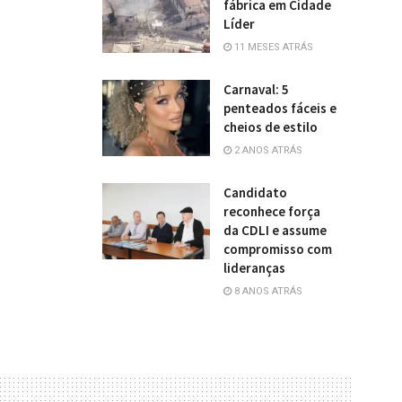
fábrica em Cidade
Líder
11 MESES ATRÁS
Carnaval: 5
penteados fáceis e
cheios de estilo
2 ANOS ATRÁS
Candidato
reconhece força
da CDLI e assume
compromisso com
lideranças
8 ANOS ATRÁS