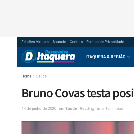
Edições Virtuais
Anuncie
Contato
Política de Privacidade
ITAQUERA & REGIÃO
Home
Saúde
Bruno Covas testa posi
14 de junho de 2020
em
Saúde
Reading Time: 1 min read