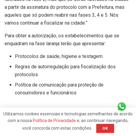
a partir da assinatura do protocolo com a Prefeitura, mas
aqueles que só podem reabrir nas fases 3, 4 e 5. Nós
vamos continuar a fiscalizar na cidade.”
Para obter a autorização, os estabelecimentos que se
enquadram na fase laranja terão que apresentar:
Protocolos de saúde, higiene e testagem
Regras de autorregulação para fiscalização dos
protocolos
Política de comunicação para proteção de
consumidores e funcionários
Utilizamos cookies essenciais e tecnologias semelhantes de acordo
A partir de segunda-feira dia (1°) o portal estará pronto para
com a nossa
Política de Privacidade
e, ao continuar navegando,
você concorda com estas condições.
receber das entidades os protocolos sugeridos:
OK