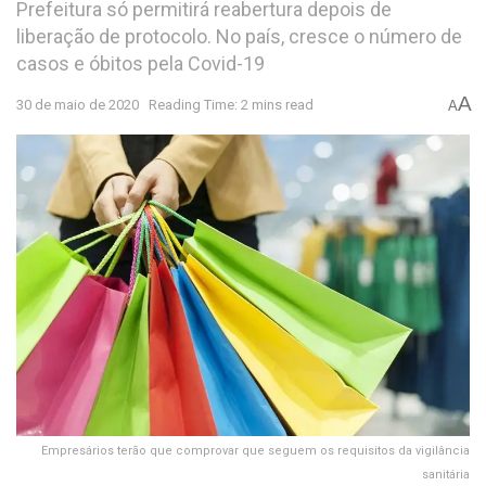
Prefeitura só permitirá reabertura depois de
liberação de protocolo. No país, cresce o número de
casos e óbitos pela Covid-19
A
30 de maio de 2020
Reading Time: 2 mins read
A
Empresários terão que comprovar que seguem os requisitos da vigilância
sanitária