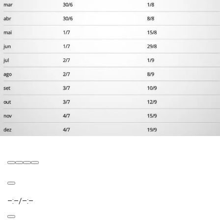
–:–
/
–:–