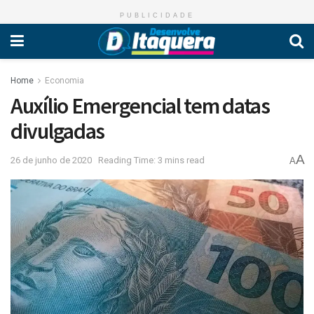
PUBLICIDADE
Home
Economia
Auxílio Emergencial tem datas
divulgadas
A
26 de junho de 2020
Reading Time: 3 mins read
A