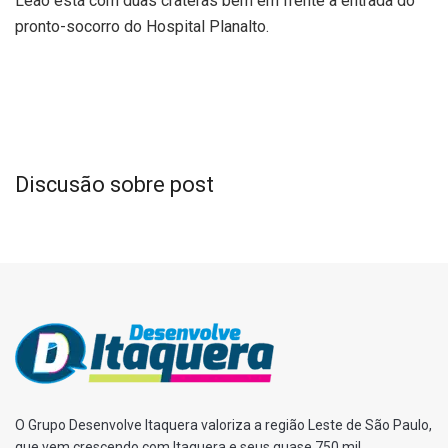
Leão está com duas crateras bem em frente à entrada do
pronto-socorro do Hospital Planalto.
Discusão sobre post
O Grupo Desenvolve Itaquera valoriza a região Leste de São Paulo,
que vem crescendo com Itaquera e seus quase 750 mil