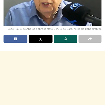
José Paulo de Andrade apresentava O Pulo do Gato, na Rádio Bandeirantes