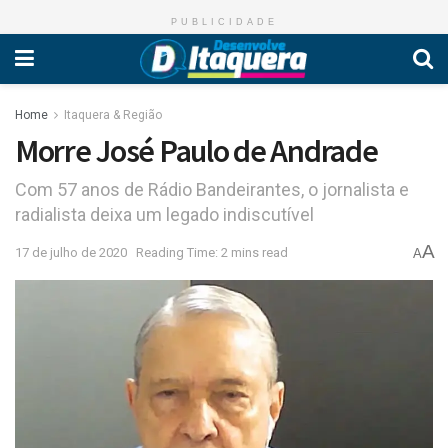
PUBLICIDADE
Home
Itaquera & Região
Morre José Paulo de Andrade
Com 57 anos de Rádio Bandeirantes, o jornalista e
radialista deixa um legado indiscutível
A
17 de julho de 2020
Reading Time: 2 mins read
A