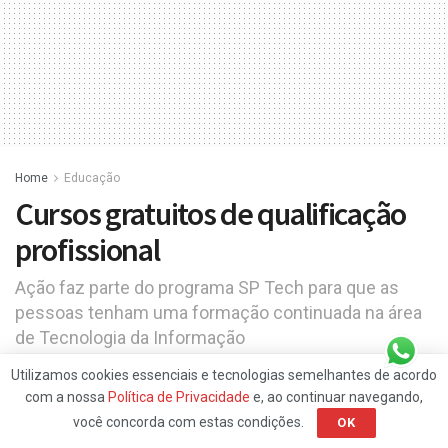
Home
Educação
Cursos gratuitos de qualificação
profissional
Ação faz parte do programa SP Tech para que as
pessoas tenham uma formação continuada na área
de Tecnologia da Informação
A
Utilizamos cookies essenciais e tecnologias semelhantes de acordo
3 de julho de 2020
Reading Time: 2 mins read
A
com a nossa
Política de Privacidade
e, ao continuar navegando,
você concorda com estas condições.
OK