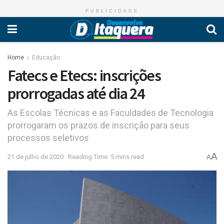
PUBLICIDADE
Home
Educação
Fatecs e Etecs: inscrições
prorrogadas até dia 24
As Escolas Técnicas e as Faculdades de Tecnologia
prorrogaram os prazos de inscrição para seus
processos seletivos
A
21 de julho de 2020
Reading Time: 5 mins read
A