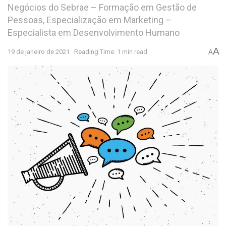
Negócios do Sebrae – Formação em Gestão de
Pessoas, Especialização em Marketing –
Especialista em Desenvolvimento Humano
A
19 de janeiro de 2021
Reading Time: 1 min read
A