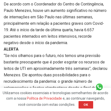
De acordo com o Coordenador do Centro de Contingência,
Paulo Menezes, houve um aumento significativo no número
de internações em São Paulo nas últimas semanas,
principalmente em relação a pacientes graves com Covid-
19. Até o início da tarde da última quarta, havia 6.657
pacientes internados em leitos intensivos, recorde
negativo desde o início da pandemia.
ALERTA
“Se nós olhamos para o futuro, nós temos uma previsão
bastante preocupante que é poder esgotar os recursos de
leitos de UTI em aproximadamente três semanas”, declarou
Menezes. Ele apontou duas possibilidades para o
recrudescimento da pandemia: o grande número de
aglomerações e festas clandestinas desde o final de
Utilizamos cookies essenciais e tecnologias semelhantes de acordo
dezembro e a circulação de novas variantes do
com a nossa
Política de Privacidade
e, ao continuar navegando,
Coronavírus.
você concorda com estas condições.
OK
O Secretário de Saúde do Estado de São Paulo, Jean