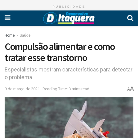
PUBLICIDADE
Home
Saúde
Compulsão alimentar e como
tratar esse transtorno
Especialistas mostram características para detectar
o problema
A
9 de março de 2021
Reading Time: 3 mins read
A