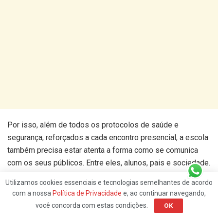
Por isso, além de todos os protocolos de saúde e
segurança, reforçados a cada encontro presencial, a escola
também precisa estar atenta a forma como se comunica
com os seus públicos. Entre eles, alunos, pais e sociedade.
Seja em um comunicado, cartaz ou em uma simples
Utilizamos cookies essenciais e tecnologias semelhantes de acordo
conversa, o conteúdo dessas trocas precisam ser mais que
com a nossa
Política de Privacidade
e, ao continuar navegando,
informativos, eles precisam ser educativos também. Para
você concorda com estas condições.
OK
isso, precisamos utilizar, principalmente nos tempos atuais,