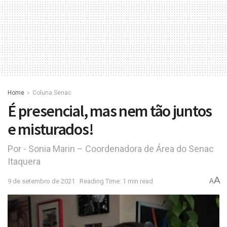
Home
Coluna Senac
É presencial, mas nem tão juntos
e misturados!
Por - Sonia Marin – Coordenadora de Área do Senac
Itaquera
A
9 de setembro de 2021
Reading Time: 1 min read
A