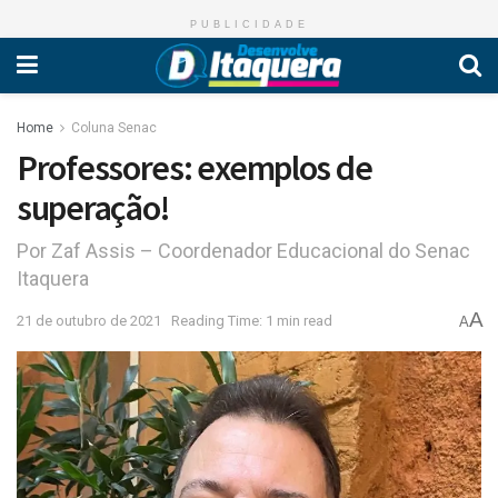
PUBLICIDADE
Home
Coluna Senac
Professores: exemplos de
superação!
Por Zaf Assis – Coordenador Educacional do Senac
Itaquera
A
21 de outubro de 2021
Reading Time: 1 min read
A