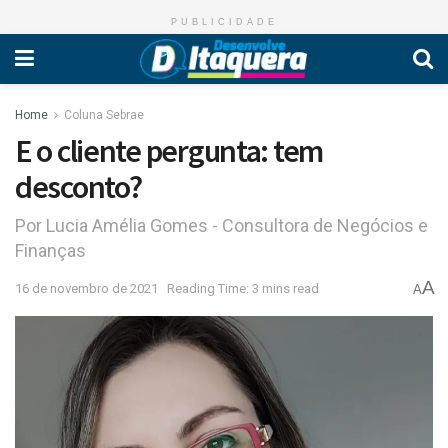
PUBLICIDADE
Home
Coluna Sebrae
E o cliente pergunta: tem
desconto?
Por Lucia Amélia Gomes - Consultora de Negócios e
Finanças
A
16 de novembro de 2021
Reading Time: 3 mins read
A