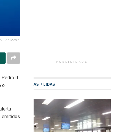
 II do Metrô.
PUBLICIDADE
 Pedro II
AS + LIDAS
e o
alerta
o emitidos