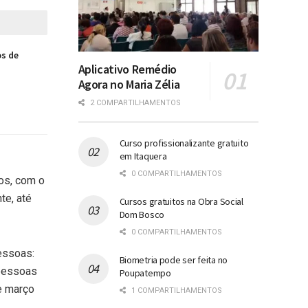
os de
Aplicativo Remédio
Agora no Maria Zélia
2 COMPARTILHAMENTOS
Curso profissionalizante gratuito
em Itaquera
0 COMPARTILHAMENTOS
os, com o
te, até
Cursos gratuitos na Obra Social
Dom Bosco
0 COMPARTILHAMENTOS
pessoas:
Biometria pode ser feita no
 pessoas
Poupatempo
e março
1 COMPARTILHAMENTOS