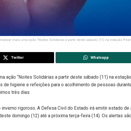
ealizar mais uma ação "Noites Solidárias a partir deste sábado (11) na estação Pedro
Twitter
Whatsapp
a ação “Noites Solidárias a partir deste sábado (11) na estação
its de higiene e refeições para o acolhimento de pessoas durant
imos três dias.
inverno rigoroso. A Defesa Civil do Estado irá emitir estado de 
 deste domingo (12) até a próxima terça-feira (14). Os alertas sã