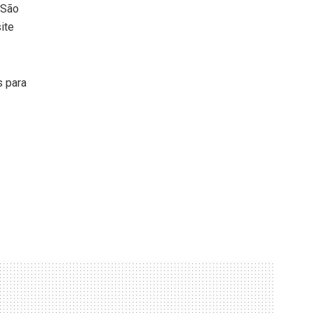
 São
ite
 para