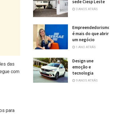
sede Ciesp Leste
3 ANOS ATRÁS
Empreendedorismo
é mais do que abrir
um negócio
1 ANO ATRÁS
Design une
des das
emoção e
 segue com
tecnologia
9 ANOS ATRÁS
ros para