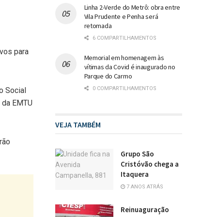
Linha 2-Verde do Metrô: obra entre
Vila Prudente e Penha será
retomada
6 COMPARTILHAMENTOS
ovos para
Memorial em homenagem às
vítimas da Covid é inaugurado no
Parque do Carmo
0 COMPARTILHAMENTOS
o Social
us da EMTU
VEJA TAMBÉM
rão
Grupo São
Cristóvão chega a
Itaquera
7 ANOS ATRÁS
Reinuaguração