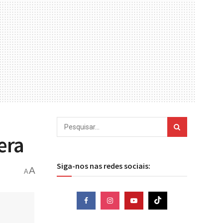
era
Siga-nos nas redes sociais:
A
A