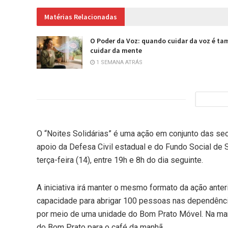
Matérias Relacionadas
O Poder da Voz: quando cuidar da voz é t
cuidar da mente
1 SEMANA ATRÁS
O “Noites Solidárias” é uma ação em conjunto das se
apoio da Defesa Civil estadual e do Fundo Social de S
terça-feira (14), entre 19h e 8h do dia seguinte.
A iniciativa irá manter o mesmo formato da ação anter
capacidade para abrigar 100 pessoas nas dependênci
por meio de uma unidade do Bom Prato Móvel. Na ma
do Bom Prato para o café da manhã.