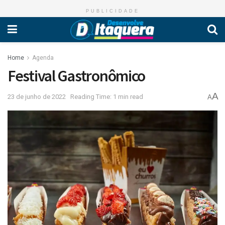
PUBLICIDADE
Home
Agenda
Festival Gastronômico
A
23 de junho de 2022
Reading Time: 1 min read
A