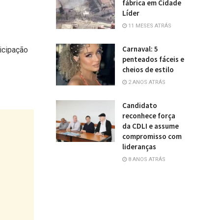
fábrica em Cidade
Líder
11 MESES ATRÁS
Carnaval: 5
icipação
penteados fáceis e
cheios de estilo
2 ANOS ATRÁS
Candidato
reconhece força
da CDLI e assume
compromisso com
lideranças
8 ANOS ATRÁS