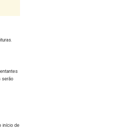
turas.
sentantes
s serão
 início de