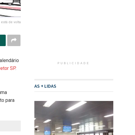
 está de volta
alendário
PUBLICIDADE
retor SP
.
AS + LIDAS
 uma
to para