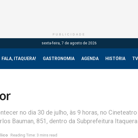
PUBLICIDADE
sexta-feira, 7 de agosto de 2026
FALA, ITAQUERA!
GASTRONOMIA
AGENDA
HISTÓRIA
TV
or
ntecer no dia 30 de julho, às 9 horas, no Cineteatro
rlos Bauman, 851, dentro da Subprefeitura Itaquera
lico
Reading Time: 3 mins read