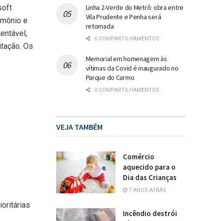
Linha 2-Verde do Metrô: obra entre
soft
Vila Prudente e Penha será
imônio e
retomada
entável,
6 COMPARTILHAMENTOS
itação. Os
Memorial em homenagem às
vítimas da Covid é inaugurado no
Parque do Carmo
0 COMPARTILHAMENTOS
VEJA TAMBÉM
Comércio
aquecido para o
Dia das Crianças
7 ANOS ATRÁS
oritárias
Incêndio destrói