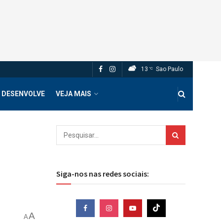
13
Sao Paulo
°C
 DESENVOLVE
VEJA MAIS
Siga-nos nas redes sociais:
A
A