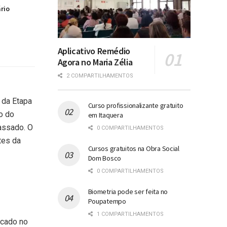
ário
Aplicativo Remédio
Agora no Maria Zélia
2 COMPARTILHAMENTOS
 da Etapa
Curso profissionalizante gratuito
o do
em Itaquera
assado. O
0 COMPARTILHAMENTOS
tes da
Cursos gratuitos na Obra Social
Dom Bosco
0 COMPARTILHAMENTOS
Biometria pode ser feita no
Poupatempo
1 COMPARTILHAMENTOS
icado no