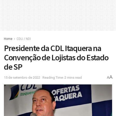
Home
CDLI / NDI
Presidente da CDL Itaquera na
Convenção de Lojistas do Estado
de SP
A
15 de setembro de 2022
Reading Time: 2 mins read
A