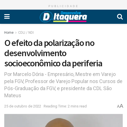
PUBLICIDADE
Home
CDLI / NDI
O efeito da polarização no
desenvolvimento
socioeconômico da periferia
Por Marcelo Dória - Empresário, Mestre em Varejo
pela FGV, Professor de Varejo Popular nos Cursos de
Pós-Graduação da FGV, e presidente da CDL São
Mateus
A
25 de outubro de 2022
Reading Time: 2 mins read
A