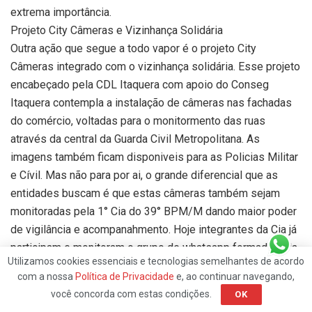
extrema importância.
Projeto City Câmeras e Vizinhança Solidária
Outra ação que segue a todo vapor é o projeto City
Câmeras integrado com o vizinhança solidária. Esse projeto
encabeçado pela CDL Itaquera com apoio do Conseg
Itaquera contempla a instalação de câmeras nas fachadas
do comércio, voltadas para o monitormento das ruas
através da central da Guarda Civil Metropolitana. As
imagens também ficam disponiveis para as Policias Militar
e Cívil. Mas não para por ai, o grande diferencial que as
entidades buscam é que estas câmeras também sejam
monitoradas pela 1° Cia do 39° BPM/M dando maior poder
de vigilância e acompanahmento. Hoje integrantes da Cia já
participam e monitoram o grupo de whatsapp formado pela
Utilizamos cookies essenciais e tecnologias semelhantes de acordo
CDL Itaquera, com integrantes do Conseg, Comerciantes e
com a nossa
Política de Privacidade
e, ao continuar navegando,
moradores da região central do bairro.
você concorda com estas condições.
OK
Segundo o presidente da CDLI, este tipo de integração