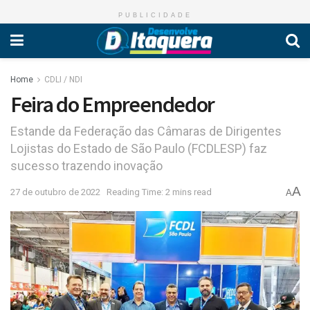
PUBLICIDADE
Home
CDLI / NDI
Feira do Empreendedor
Estande da Federação das Câmaras de Dirigentes
Lojistas do Estado de São Paulo (FCDLESP) faz
sucesso trazendo inovação
A
27 de outubro de 2022
Reading Time: 2 mins read
A