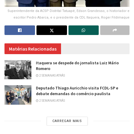
Superintendente da ACSP Distrital Tatuapé, Edson Grandesso, o historiador e
escritor Pedro Abarca, e o presidente da CDL Itaquera, Roger Fildimaque
Matérias Relacionadas
Itaquera se despede do jornalista Luiz Mário
Romero
2 SEMANAS ATRÁS
Deputado Thiago Auricchio visita FCDL-SP e
debate demandas do comércio paulista
2 SEMANAS ATRÁS
CARREGAR MAIS