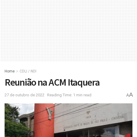
Home
CDLI / NDI
Reunião na ACM Itaquera
A
27 de outubro de 2022
Reading Time: 1 min read
A