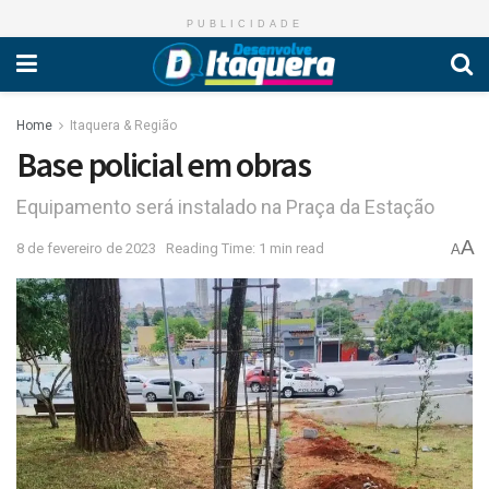
PUBLICIDADE
Home
Itaquera & Região
Base policial em obras
Equipamento será instalado na Praça da Estação
A
8 de fevereiro de 2023
Reading Time: 1 min read
A