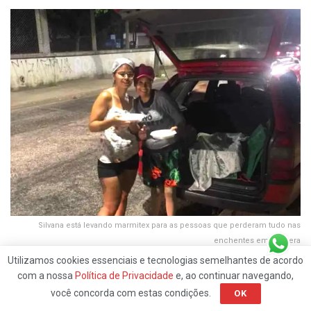
Silvana está levando marmitex para as pessoas que perderam tudo nas
enchentes em Itaquera
Utilizamos cookies essenciais e tecnologias semelhantes de acordo
com a nossa
Política de Privacidade
e, ao continuar navegando,
você concorda com estas condições.
OK
O Grupo do Conseg José Bonifácio/Itaquera esteve no