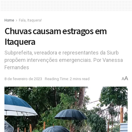
Home
Fala, Itaquera!
Chuvas causam estragos em
Itaquera
Subprefeita, vereadora e representantes da Siurb
propõem intervenções emergenciais. Por Vanessa
Fernandes
A
8 de fevereiro de 2023
Reading Time: 2 mins read
A