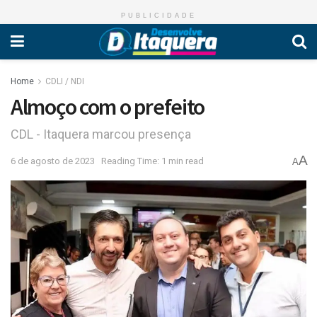
PUBLICIDADE
Home
CDLI / NDI
Almoço com o prefeito
CDL - Itaquera marcou presença
A
6 de agosto de 2023
Reading Time: 1 min read
A