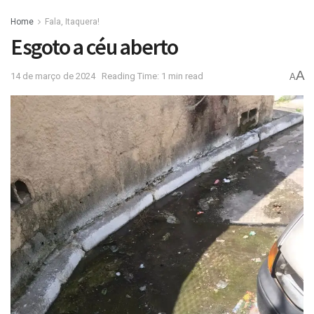
Home
Fala, Itaquera!
Esgoto a céu aberto
A
14 de março de 2024
Reading Time: 1 min read
A