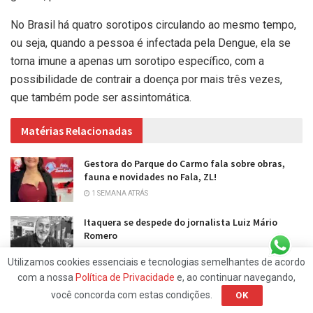
No Brasil há quatro sorotipos circulando ao mesmo tempo,
ou seja, quando a pessoa é infectada pela Dengue, ela se
torna imune a apenas um sorotipo específico, com a
possibilidade de contrair a doença por mais três vezes,
que também pode ser assintomática.
Matérias Relacionadas
Gestora do Parque do Carmo fala sobre obras,
fauna e novidades no Fala, ZL!
1 SEMANA ATRÁS
Itaquera se despede do jornalista Luiz Mário
Romero
1 SEMANA ATRÁS
Utilizamos cookies essenciais e tecnologias semelhantes de acordo
com a nossa
Política de Privacidade
e, ao continuar navegando,
você concorda com estas condições.
OK
CARREGAR MAIS