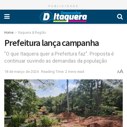
PUBLICIDADE
Home
Itaquera & Região
Prefeitura lança campanha
"O que Itaquera quer a Prefeitura faz". Proposta é
continuar ouvindo as demandas da população
A
18 de março de 2024
Reading Time: 2 mins read
A