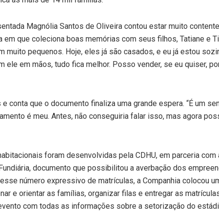
entada Magnólia Santos de Oliveira contou estar muito contente
dia em que coleciona boas memórias com seus filhos, Tatiane e T
ram muito pequenos. Hoje, eles já são casados, e eu já estou soz
 ele em mãos, tudo fica melhor. Posso vender, se eu quiser, po
 e conta que o documento finaliza uma grande espera. “É um se
tamento é meu. Antes, não conseguiria falar isso, mas agora pos
habitacionais foram desenvolvidas pela CDHU, em parceria com 
o Fundiária, documento que possibilitou a averbação dos empree
a desse número expressivo de matrículas, a Companhia colocou u
 e orientar as famílias, organizar filas e entregar as matrícula
evento com todas as informações sobre a setorização do estádi