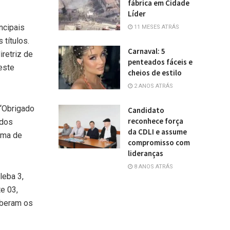
fábrica em Cidade
Líder
ncipais
11 MESES ATRÁS
títulos.
Carnaval: 5
retriz de
penteados fáceis e
este
cheios de estilo
2 ANOS ATRÁS
 “Obrigado
Candidato
reconhece força
 dos
da CDLI e assume
ama de
compromisso com
lideranças
8 ANOS ATRÁS
leba 3,
e 03,
ceberam os