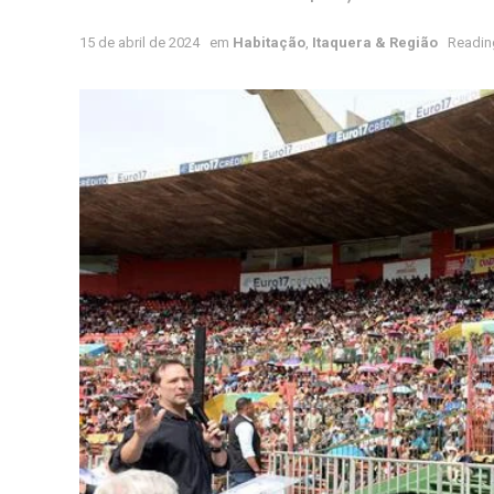
15 de abril de 2024
em
Habitação
,
Itaquera & Região
Readin