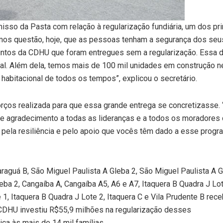
isso da Pasta com relação à regularização fundiária, um dos pri
mos questão, hoje, que as pessoas tenham a segurança dos seus 
ntos da CDHU que foram entregues sem a regularização. Essa di
nal. Além dela, temos mais de 100 mil unidades em construção n
abitacional de todos os tempos”, explicou o secretário.
orços realizada para que essa grande entrega se concretizasse.
e agradecimento a todas as lideranças e a todos os moradores
 pela resiliência e pelo apoio que vocês têm dado a esse progr
raguá B, São Miguel Paulista A Gleba 2, São Miguel Paulista A G
ba 2, Cangaíba A, Cangaíba A5, A6 e A7, Itaquera B Quadra J Lot
 1, Itaquera B Quadra J Lote 2, Itaquera C e Vila Prudente B re
A CDHU investiu R$55,9 milhões na regularização desses
ca às mais de 14 mil famílias.