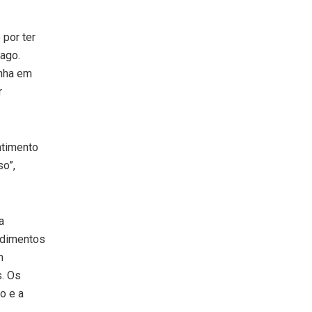
 por ter
iago.
inha em
r
ntimento
so”,
a
ndimentos
m
s. Os
o e a