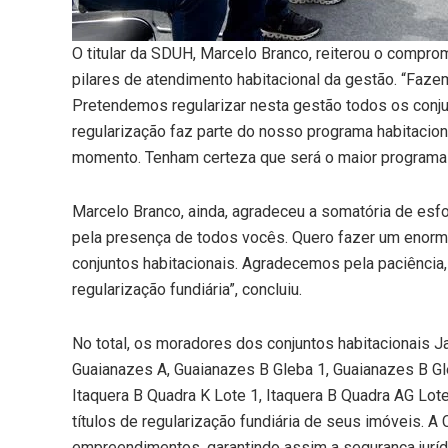
O titular da SDUH, Marcelo Branco, reiterou o comprom
pilares de atendimento habitacional da gestão. “Faze
Pretendemos regularizar nesta gestão todos os conju
regularização faz parte do nosso programa habitacio
momento. Tenham certeza que será o maior programa h
Marcelo Branco, ainda, agradeceu a somatória de esf
pela presença de todos vocês. Quero fazer um enorm
conjuntos habitacionais. Agradecemos pela paciência,
regularização fundiária”, concluiu.
No total, os moradores dos conjuntos habitacionais Ja
Guaianazes A, Guaianazes B Gleba 1, Guaianazes B Gle
Itaquera B Quadra K Lote 1, Itaquera B Quadra AG Lote
títulos de regularização fundiária de seus imóveis. 
empreendimentos, garantindo assim a segurança jurídi