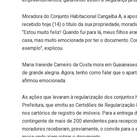
Moradora do Conjunto Habitacional Cangaíba A, a apos
recebido hoje (14) o título da sua propriedade, mora
“Estou muito feliz! Quando fui para lá, meus filhos e
casa, mas muito emocionada por ter o documento. Com
exemplo”, explicou.
Maria Iraneide Carneiro da Costa mora em Guaianases
de grande alegria. Agora, tenho como falar que o apar
afirmou emocionada.
As ações que levaram à regularização dos conjuntos 
Prefeitura, que emitiu as Certidões de Regularizaçã
nos cartórios de registro de imóveis. Para a entreg
contingente de mais de 200 atendentes para recepcionar
moradores receberam, previamente, o convite para o 
mesa onde iriam retirar o documento.