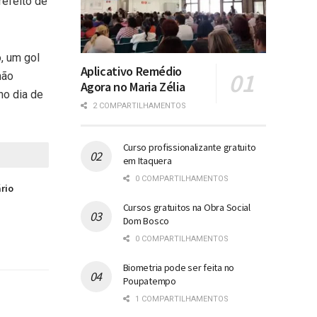
refeito de
o, um gol
Aplicativo Remédio
não
Agora no Maria Zélia
no dia de
2 COMPARTILHAMENTOS
Curso profissionalizante gratuito
em Itaquera
0 COMPARTILHAMENTOS
ário
Cursos gratuitos na Obra Social
Dom Bosco
0 COMPARTILHAMENTOS
Biometria pode ser feita no
Poupatempo
1 COMPARTILHAMENTOS