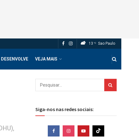
13
Sao Paulo
°C
 DESENVOLVE
VEJA MAIS
Siga-nos nas redes sociais:
DHU),