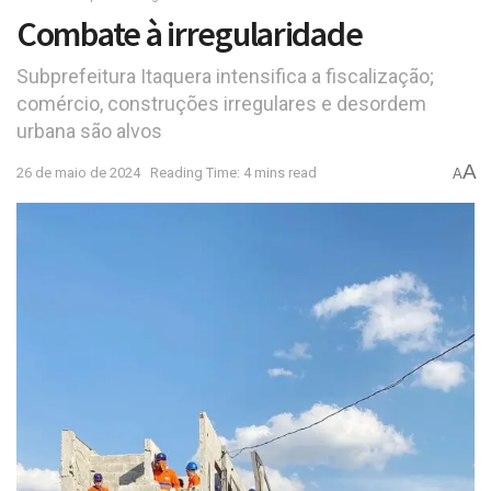
Combate à irregularidade
Subprefeitura Itaquera intensifica a fiscalização;
comércio, construções irregulares e desordem
urbana são alvos
A
26 de maio de 2024
Reading Time: 4 mins read
A