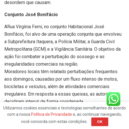
desordem que causam.
Conjunto José Bonifácio
ARua Virgínia Ferni, no conjunto Habitacional José
Bonifácio, foi alvo de uma operação conjunta que envolveu
a Subprefeitura Itaquera, a Polícia Militar, a Guarda Civil
Metropolitana (GCM) e a Vigilância Sanitária. O objetivo da
ação foi combater a perturbação do sossego e as
irregularidades comerciais na região.
Moradores locais têm relatado perturbações frequentes
aos domingos, causadas por um fluxo intenso de motos,
bicicletas e veículos, além de atividades comerciais
irregulares. Em resposta a essas queixas, as autoridades
decidiram intervir de forma coordenada.
Utilizamos cookies essenciais e tecnologias semelhantes de acordo
Durante a operação, foram realizadas apreensões de
com a nossa
Política de Privacidade
e, ao continuar navegando,
motos e diversos estabelecimentos comerciais sem
você concorda com estas condições.
OK
documentação adequada foram lacrados. “Estamos