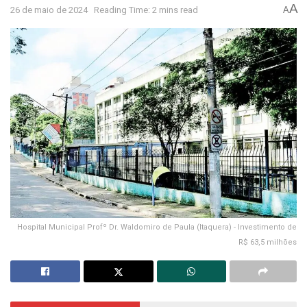
A
26 de maio de 2024
Reading Time: 2 mins read
A
Hospital Municipal Profº Dr. Waldomiro de Paula (Itaquera) - Investimento de
R$ 63,5 milhões