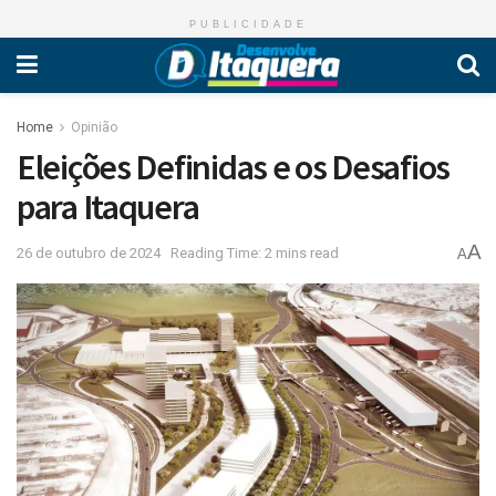
PUBLICIDADE
Home
Opinião
Eleições Definidas e os Desafios
para Itaquera
A
26 de outubro de 2024
Reading Time: 2 mins read
A