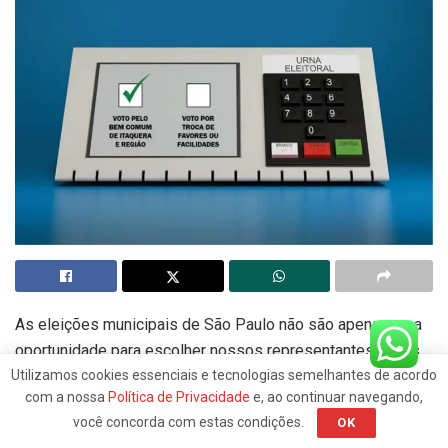
As eleições municipais de São Paulo não são apenas uma
oportunidade para escolher nossos representantes locais,
mas também um momento crucial para determinar o futuro
Utilizamos cookies essenciais e tecnologias semelhantes de acordo
com a nossa
Política de Privacidade
e, ao continuar navegando,
da cidade que é o motor econômico do Brasil.
você concorda com estas condições.
OK
Com um orçamento que supera o de muitos Estados e até