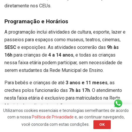
diretamente nos CEUs.
Programação e Horários
A programação inclui atividades de cultura, esporte, lazer e
passeios para espaços como museus, teatros, cinemas,
SESC
e exposições. As atividades ocorrerão das
9h às
16h
para crianças de
4 a 14 anos
, e todas as crianças
nessa faixa etária podem participar, sem necessidade de
serem estudantes da Rede Municipal de Ensino.
Para bebês e crianças de até
3 anos e 11 meses
, as
creches polos funcionarão das
7h às 17h
. O atendimento
nesta faixa etária é exclusivo para matriculados na Rede
Municipal, mediante inscrição.
Utilizamos cookies essenciais e tecnologias semelhantes de acordo
com a nossa
Política de Privacidade
e, ao continuar navegando,
Refeições e Objetivo do Programa
você concorda com estas condições.
OK
O
Recreio nas Férias 2025
oferece refeições nutritivas