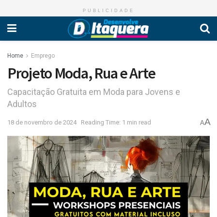
PUBLICIDADE
Home
Emprego
Projeto Moda, Rua e Arte
Capacitação Gratuita em Moda para Jovens e
Adultos
A
18 de novembro de 2024
Reading Time: 1 min read
A